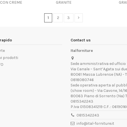
 CON CREME
GRANITE
GRA
1
2
3
rapido
Contact us
rte
Italforniture
i prodotti
Sede amministrativa ed ufficio 
TO
Via Canale – Sant’Agata sui due
80061 Massa Lubrense (NA) - Te
0818080746
Sede operativa aperta al pubbl
(show room) - Via Cavone, 14/1
80063 Piano di Sorrento (Na) T
0815342243
P.Iva 01508341219 C.F. : 061901
0815342243
info@ital-forniture.it