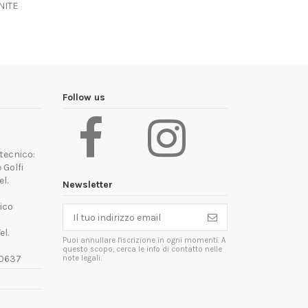
NITE
Follow us
tecnico:
 Golfi
l.
Newsletter
ico
6
el.
Puoi annullare l'iscrizione in ogni momenti. A
questo scopo, cerca le info di contatto nelle
60637
note legali.