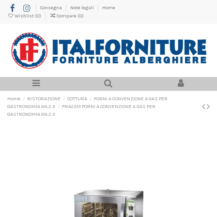
Consegna
Note legali
Home
Wishlist (
0
)
Compare (
0
)
Home
RISTORAZIONE
COTTURA
FORNI A CONVENZIONE A GAS PER
GASTRONOMIA GN.2.3
FN423M FORNI A CONVENZIONE A GAS PER
GASTRONOMIA GN.2.3